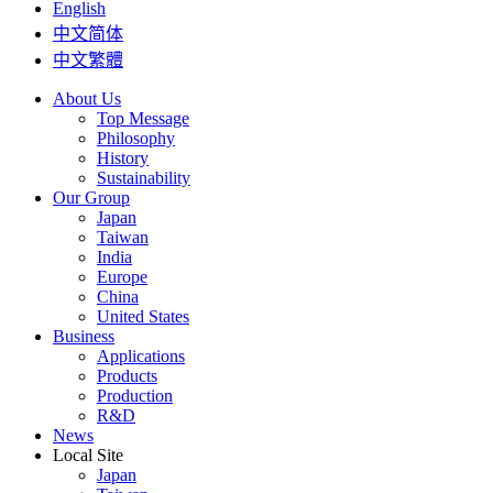
English
中文简体
中文繁體
About Us
Top Message
Philosophy
History
Sustainability
Our Group
Japan
Taiwan
India
Europe
China
United States
Business
Applications
Products
Production
R&D
News
Local Site
Japan