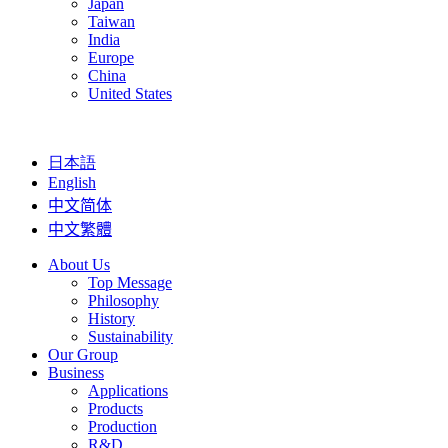
Japan
Taiwan
India
Europe
China
United States
日本語
English
中文简体
中文繁體
About Us
Top Message
Philosophy
History
Sustainability
Our Group
Business
Applications
Products
Production
R&D