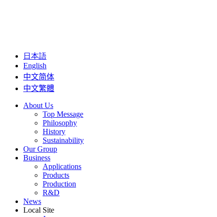
日本語
English
中文简体
中文繁體
About Us
Top Message
Philosophy
History
Sustainability
Our Group
Business
Applications
Products
Production
R&D
News
Local Site