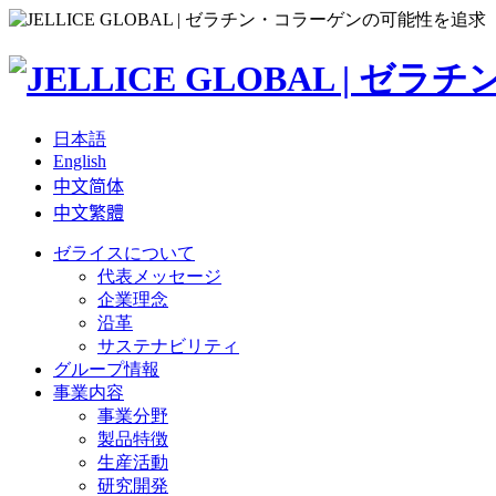
日本語
English
中文简体
中文繁體
ゼライスについて
代表メッセージ
企業理念
沿革
サステナビリティ
グループ情報
事業内容
事業分野
製品特徴
生産活動
研究開発