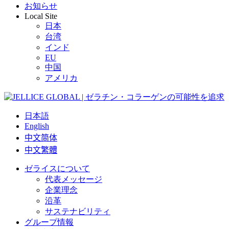
お知らせ
Local Site
日本
台湾
インド
EU
中国
アメリカ
日本語
English
中文简体
中文繁體
ゼライスについて
代表メッセージ
企業理念
沿革
サステナビリティ
グループ情報