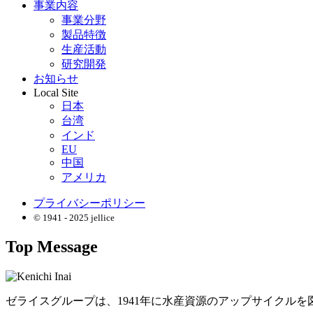
事業内容
事業分野
製品特徴
生産活動
研究開発
お知らせ
Local Site
日本
台湾
インド
EU
中国
アメリカ
プライバシーポリシー
© 1941 - 2025 jellice
Top Message
ゼライスグループは、1941年に水産資源のアップサイクル