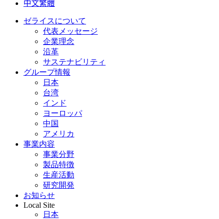
中文繁體
ゼライスについて
代表メッセージ
企業理念
沿革
サステナビリティ
グループ情報
日本
台湾
インド
ヨーロッパ
中国
アメリカ
事業内容
事業分野
製品特徴
生産活動
研究開発
お知らせ
Local Site
日本