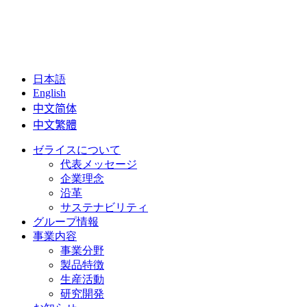
日本語
English
中文简体
中文繁體
ゼライスについて
代表メッセージ
企業理念
沿革
サステナビリティ
グループ情報
事業内容
事業分野
製品特徴
生産活動
研究開発