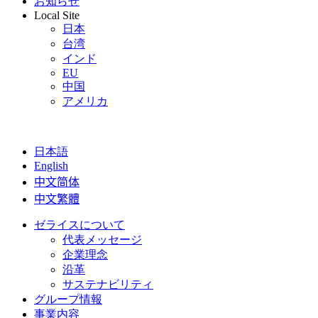
お知らせ
Local Site
日本
台湾
インド
EU
中国
アメリカ
日本語
English
中文简体
中文繁體
ゼライスについて
代表メッセージ
企業理念
沿革
サステナビリティ
グループ情報
事業内容